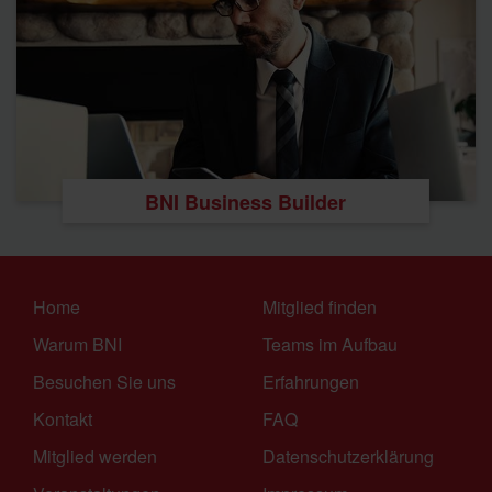
BNI Business Builder
Home
Mitglied finden
Warum BNI
Teams im Aufbau
Besuchen Sie uns
Erfahrungen
Kontakt
FAQ
Mitglied werden
Datenschutzerklärung