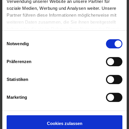
Verwendung unserer Website an unsere Partner für
soziale Medien, Werbung und Analysen weiter. Unsere
Aktuelle Buchempfehlung: Zach Davis & Leon Sandvoss
Partner führen diese Informationen möglicherweise mit
Wachstumsstrategien mit Hebelwirkung
(Als Amazon-Partner
weiteren Daten zusammen, die Sie ihnen bereitgestellt
verdienen wir an qualifizierten Artikeln)
haben oder die sie im Rahmen Ihrer Nutzung der Dienste
gesammelt haben.
Einwilligungsauswahl
Notwendig
Links
Präferenzen
Erweiterte Teamsuche
Statistiken
Teams im Aufbau
Marketing
Erfahrungen
FAQ
Datenschutzerklärung
Cookies zulassen