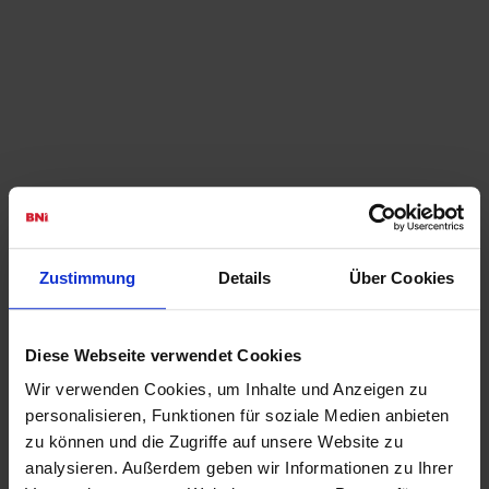
Interessiert, ein Chapter in Ihrer
Umgebung zu finden?
Zustimmung
Details
Über Cookies
Der beste Weg, mehr über BNI und die Arbeitsweise zu
erfahren ist der Besuch eines lokalen
Frühstücksmeetings
.
Diese Webseite verwendet Cookies
Lernen Sie die Unternehmer eines Chapters persönlich
kennen und heben Sie Ihre Netzwerkaktivitäten auf die
Wir verwenden Cookies, um Inhalte und Anzeigen zu
nächste Stufe.
personalisieren, Funktionen für soziale Medien anbieten
Erfahren Sie mehr über die Vorteile, die Sie durch eine
zu können und die Zugriffe auf unsere Website zu
Mitgliedschaft in einem Chapter in
Ihrer Region
nutzen
analysieren. Außerdem geben wir Informationen zu Ihrer
können.