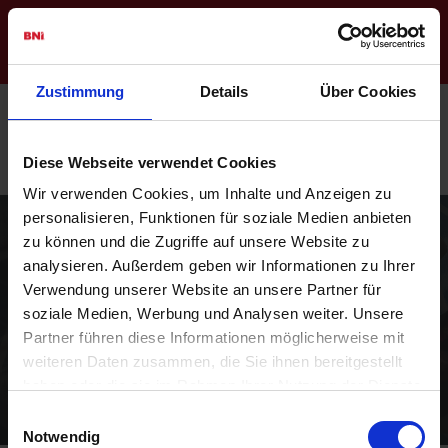
Regionswebseite
Login
Zustimmung
Details
Über Cookies
Diese Webseite verwendet Cookies
Wir verwenden Cookies, um Inhalte und Anzeigen zu
personalisieren, Funktionen für soziale Medien anbieten
zu können und die Zugriffe auf unsere Website zu
analysieren. Außerdem geben wir Informationen zu Ihrer
Verwendung unserer Website an unsere Partner für
soziale Medien, Werbung und Analysen weiter. Unsere
BNI - Das weltweit führende
Partner führen diese Informationen möglicherweise mit
Netzwerk für Kontakte,
weiteren Daten zusammen, die Sie ihnen bereitgestellt
Empfehlungen und Umsätze
haben oder die sie im Rahmen Ihrer Nutzung der Dienste
gesammelt haben.
Einwilligungsauswahl
Notwendig